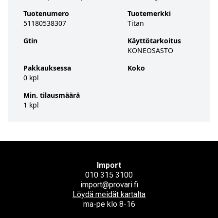
Tuotenumero
Tuotemerkki
51180538307
Titan
Gtin
Käyttötarkoitus
KONEOSASTO
Pakkauksessa
Koko
0 kpl
Min. tilausmäärä
1 kpl
Import
010 315 3100
import@provari.fi
Löydä meidät kartalta
ma-pe klo 8-16