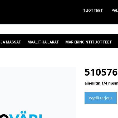
TUOTTEET
PA
 JA MASSAT
MAALIT JA LAKAT
MARKKINOINTITUOTTEET
510576
aineliitin 1/4 npsm
Pyydä tarjous