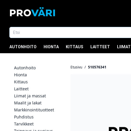
AUTONHOITO
HIONTA
KITTAUS
LAITTEET
LIIMAT
Etusivu
/
510576341
Autonhoito
Hionta
Kittaus
Laitteet
Liimat ja massat
Maalit ja lakat
Markkinointituotteet
Puhdistus
Tarvikkeet
Teippaus ja suojaus