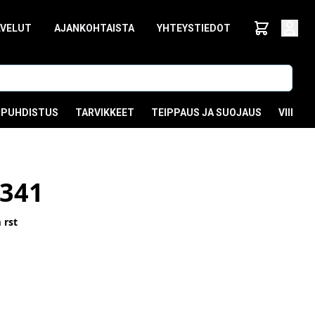
LVELUT
AJANKOHTAISTA
YHTEYSTIEDOT
PUHDISTUS
TARVIKKEET
TEIPPAUS JA SUOJAUS
VIIMEI
341
 rst