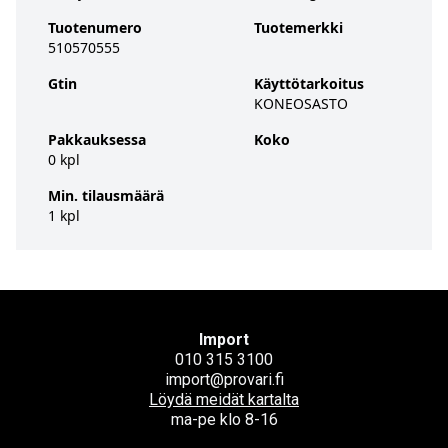
Tuotenumero
Tuotemerkki
510570555
Gtin
Käyttötarkoitus
KONEOSASTO
Pakkauksessa
Koko
0 kpl
Min. tilausmäärä
1 kpl
Import
010 315 3100
import@provari.fi
Löydä meidät kartalta
ma-pe klo 8-16