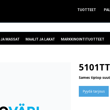
TUOTTEET
PA
 JA MASSAT
MAALIT JA LAKAT
MARKKINOINTITUOTTEET
5101TT
Sames tiptop suuti
Pyydä tarjous