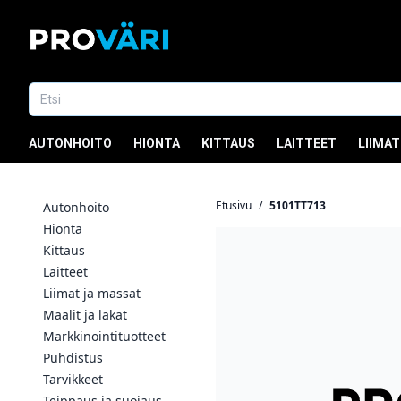
AUTONHOITO
HIONTA
KITTAUS
LAITTEET
LIIMAT
Etusivu
/
5101TT713
Autonhoito
Hionta
Kittaus
Laitteet
Liimat ja massat
Maalit ja lakat
Markkinointituotteet
Puhdistus
Tarvikkeet
Teippaus ja suojaus