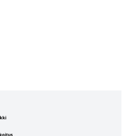
kki
koitus