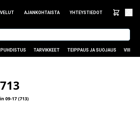
LVELUT
AJANKOHTAISTA
YHTEYSTIEDOT
PUHDISTUS
TARVIKKEET
TEIPPAUS JA SUOJAUS
VIIMEI
713
n 09-17 (713)