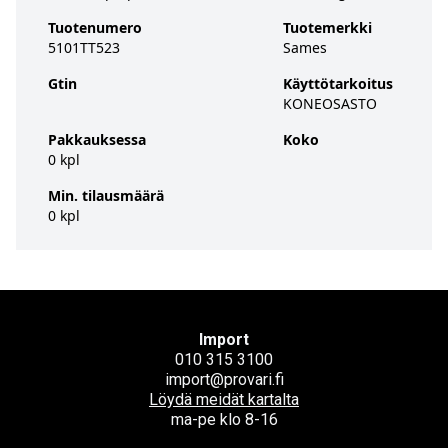
Tuotenumero
Tuotemerkki
5101TT523
Sames
Gtin
Käyttötarkoitus
KONEOSASTO
Pakkauksessa
Koko
0 kpl
Min. tilausmäärä
0 kpl
Import
010 315 3100
import@provari.fi
Löydä meidät kartalta
ma-pe klo 8-16