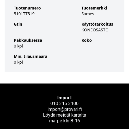
Tuotenumero
Tuotemerkki
5101TT519
Sames
Gtin
Käyttötarkoitus
KONEOSASTO
Pakkauksessa
Koko
0 kpl
Min. tilausmäärä
0 kpl
Import
010 315 3100
import@provari.fi
Löydä meidät kartalta
ma-pe klo 8-16