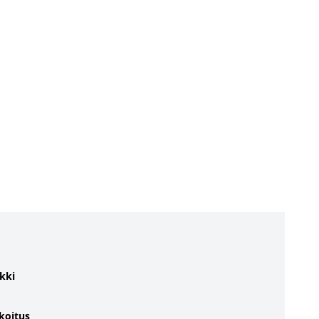
kki
koitus