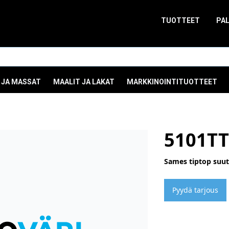
TUOTTEET
PA
 JA MASSAT
MAALIT JA LAKAT
MARKKINOINTITUOTTEET
5101TT
Sames tiptop suuti
Pyydä tarjous