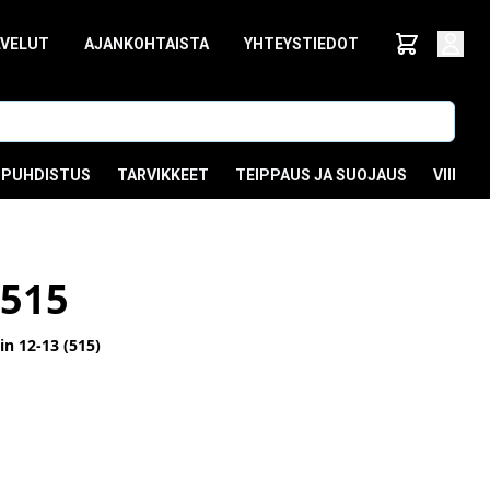
LVELUT
AJANKOHTAISTA
YHTEYSTIEDOT
PUHDISTUS
TARVIKKEET
TEIPPAUS JA SUOJAUS
VIIMEI
515
n 12-13 (515)