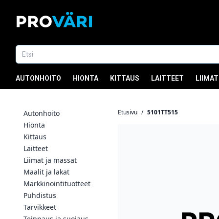
AUTONHOITO
HIONTA
KITTAUS
LAITTEET
LIIMAT
Etusivu
/
5101TT515
Autonhoito
Hionta
Kittaus
Laitteet
Liimat ja massat
Maalit ja lakat
Markkinointituotteet
Puhdistus
Tarvikkeet
Teippaus ja suojaus