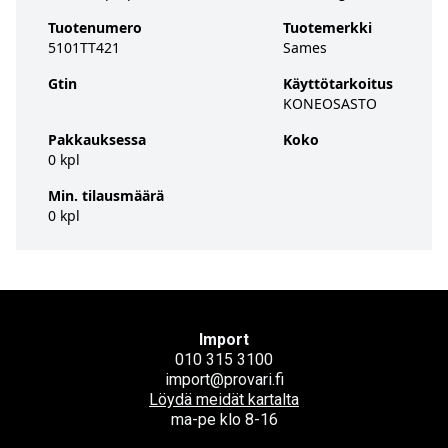
Tuotenumero
Tuotemerkki
5101TT421
Sames
Gtin
Käyttötarkoitus
KONEOSASTO
Pakkauksessa
Koko
0 kpl
Min. tilausmäärä
0 kpl
Import
010 315 3100
import@provari.fi
Löydä meidät kartalta
ma-pe klo 8-16