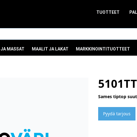
TUOTTEET
PA
 JA MASSAT
MAALIT JA LAKAT
MARKKINOINTITUOTTEET
5101TT
Sames tiptop suuti
Pyydä tarjous