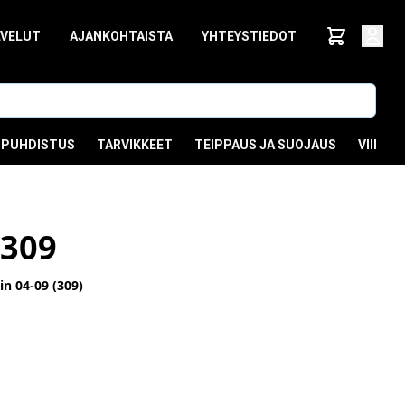
LVELUT
AJANKOHTAISTA
YHTEYSTIEDOT
PUHDISTUS
TARVIKKEET
TEIPPAUS JA SUOJAUS
VIIMEI
309
n 04-09 (309)