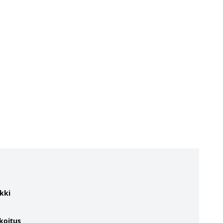
kki
koitus