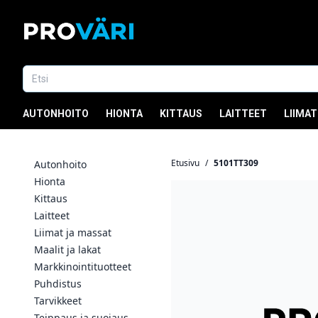
AUTONHOITO
HIONTA
KITTAUS
LAITTEET
LIIMAT
Etusivu
/
5101TT309
Autonhoito
Hionta
Kittaus
Laitteet
Liimat ja massat
Maalit ja lakat
Markkinointituotteet
Puhdistus
Tarvikkeet
Teippaus ja suojaus