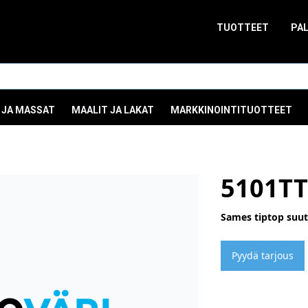
TUOTTEET
PA
 JA MASSAT
MAALIT JA LAKAT
MARKKINOINTITUOTTEET
5101TT
Sames tiptop suuti
Pyydä tarjous