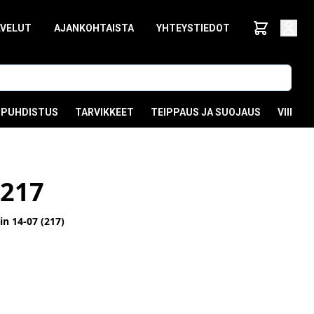
LVELUT
AJANKOHTAISTA
YHTEYSTIEDOT
PUHDISTUS
TARVIKKEET
TEIPPAUS JA SUOJAUS
VIIMEI
217
n 14-07 (217)