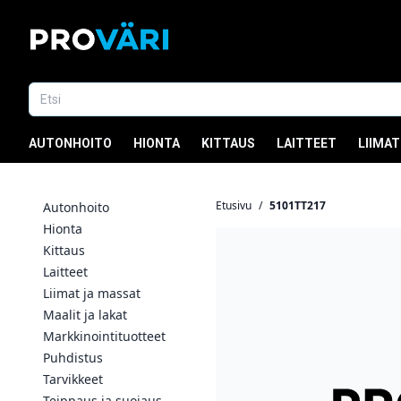
AUTONHOITO
HIONTA
KITTAUS
LAITTEET
LIIMAT
Etusivu
/
5101TT217
Autonhoito
Hionta
Kittaus
Laitteet
Liimat ja massat
Maalit ja lakat
Markkinointituotteet
Puhdistus
Tarvikkeet
Teippaus ja suojaus