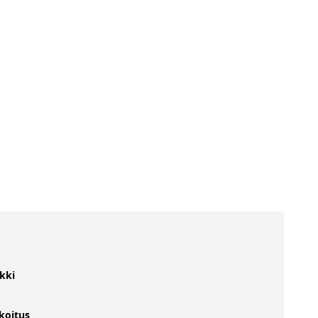
kki
koitus