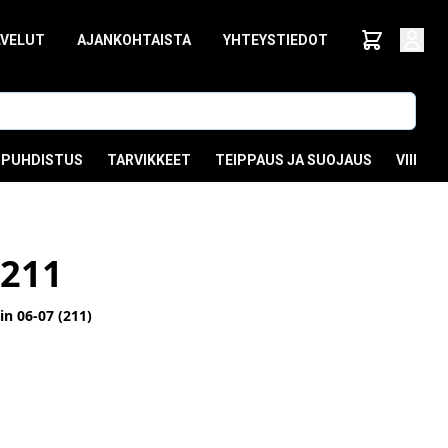
LVELUT
AJANKOHTAISTA
YHTEYSTIEDOT
PUHDISTUS
TARVIKKEET
TEIPPAUS JA SUOJAUS
VIIMEI
211
n 06-07 (211)