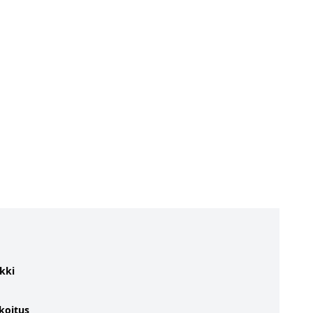
kki
koitus