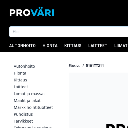
AUTONHOITO
HIONTA
KITTAUS
LAITTEET
LIIMAT
Etusivu
/
5101TT211
Autonhoito
Hionta
Kittaus
Laitteet
Liimat ja massat
Maalit ja lakat
Markkinointituotteet
Puhdistus
Tarvikkeet
Teippaus ja suojaus