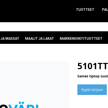
TUOTTEET
PA
 JA MASSAT
MAALIT JA LAKAT
MARKKINOINTITUOTTEET
5101TT
Sames tiptop suuti
Pyydä tarjous