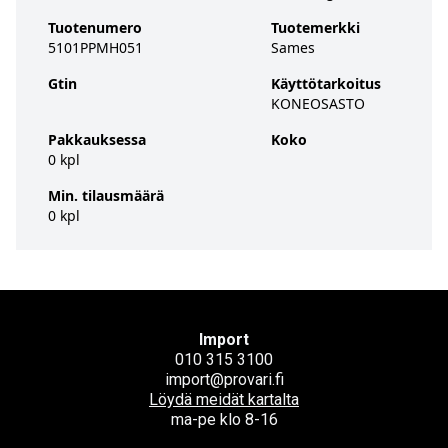
Tuotenumero
Tuotemerkki
5101PPMH051
Sames
Gtin
Käyttötarkoitus
KONEOSASTO
Pakkauksessa
Koko
0 kpl
Min. tilausmäärä
0 kpl
Import
010 315 3100
import@provari.fi
Löydä meidät kartalta
ma-pe klo 8-16