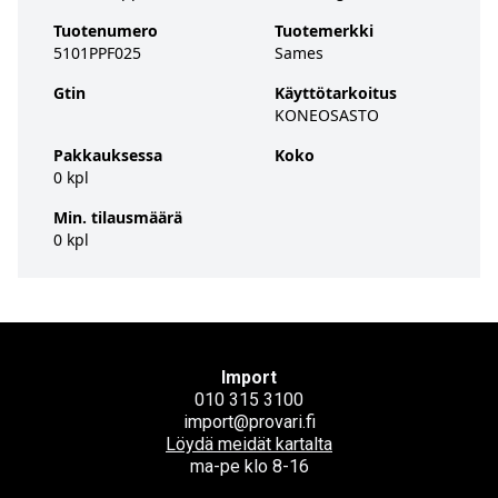
Tuotenumero
Tuotemerkki
5101PPF025
Sames
Gtin
Käyttötarkoitus
KONEOSASTO
Pakkauksessa
Koko
0 kpl
Min. tilausmäärä
0 kpl
Import
010 315 3100
import@provari.fi
Löydä meidät kartalta
ma-pe klo 8-16