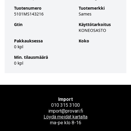
Tuotenumero
Tuotemerkki
5101MS143216
Sames
Gtin
Käyttötarkoitus
KONEOSASTO
Pakkauksessa
Koko
0 kpl
Min. tilausmäärä
0 kpl
Import
010 315 3100
import@provari.fi
Löydä meidät kartalta
ma-pe klo 8-16