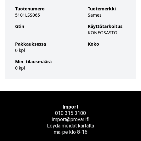
Tuotenumero
Tuotemerkki
5101LSS065
Sames
Gtin
Käyttötarkoitus
KONEOSASTO
Pakkauksessa
Koko
0 kpl
Min. tilausmäärä
0 kpl
Import
010 315 3100
import@provari.fi
Löydä meidät kartalta
ma-pe klo 8-16