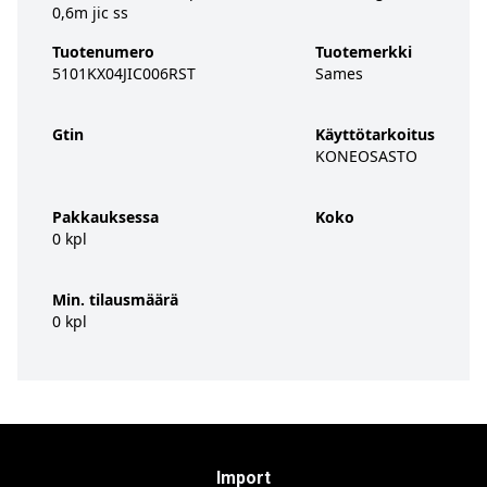
0,6m jic ss
Tuotenumero
Tuotemerkki
5101KX04JIC006RST
Sames
Gtin
Käyttötarkoitus
KONEOSASTO
Pakkauksessa
Koko
0 kpl
Min. tilausmäärä
0 kpl
Import