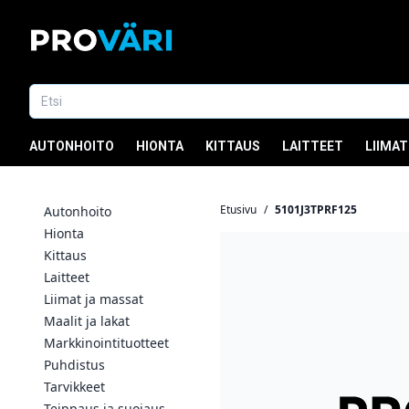
AUTONHOITO
HIONTA
KITTAUS
LAITTEET
LIIMAT
Etusivu
/
5101J3TPRF125
Autonhoito
Hionta
Kittaus
Laitteet
Liimat ja massat
Maalit ja lakat
Markkinointituotteet
Puhdistus
Tarvikkeet
Teippaus ja suojaus