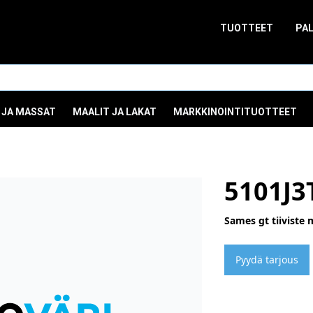
TUOTTEET
PA
 JA MASSAT
MAALIT JA LAKAT
MARKKINOINTITUOTTEET
5101J3
Sames gt tiiviste 
Pyydä tarjous