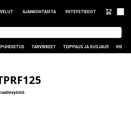
LVELUT
AJANKOHTAISTA
YHTEYSTIEDOT
PUHDISTUS
TARVIKKEET
TEIPPAUS JA SUOJAUS
VIIMEI
TPRF125
maalinsyöttö