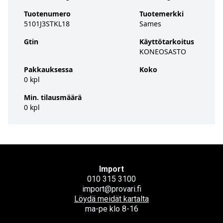
Tuotenumero
Tuotemerkki
5101J3STKL18
Sames
Gtin
Käyttötarkoitus
KONEOSASTO
Pakkauksessa
Koko
0 kpl
Min. tilausmäärä
0 kpl
Import
010 315 3100
import@provari.fi
Löydä meidät kartalta
ma-pe klo 8-16