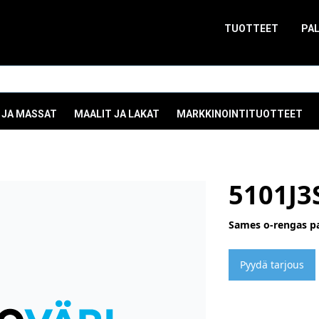
TUOTTEET
PA
 JA MASSAT
MAALIT JA LAKAT
MARKKINOINTITUOTTEET
5101J3
Sames o-rengas p
Pyydä tarjous