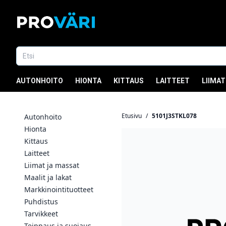
AUTONHOITO
HIONTA
KITTAUS
LAITTEET
LIIMAT
Etusivu
/
5101J3STKL078
Autonhoito
Hionta
Kittaus
Laitteet
Liimat ja massat
Maalit ja lakat
Markkinointituotteet
Puhdistus
Tarvikkeet
Teippaus ja suojaus