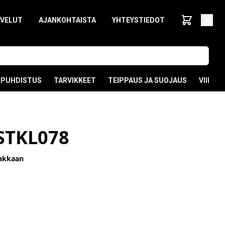
LVELUT
AJANKOHTAISTA
YHTEYSTIEDOT
PUHDISTUS
TARVIKKEET
TEIPPAUS JA SUOJAUS
VIIMEI
STKL078
akkaan