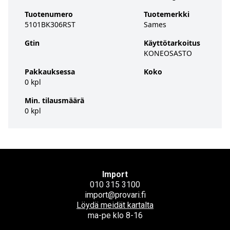
Tuotenumero
Tuotemerkki
5101BK306RST
Sames
Gtin
Käyttötarkoitus
KONEOSASTO
Pakkauksessa
Koko
0 kpl
Min. tilausmäärä
0 kpl
Import
010 315 3100
import@provari.fi
Löydä meidät kartalta
ma-pe klo 8-16