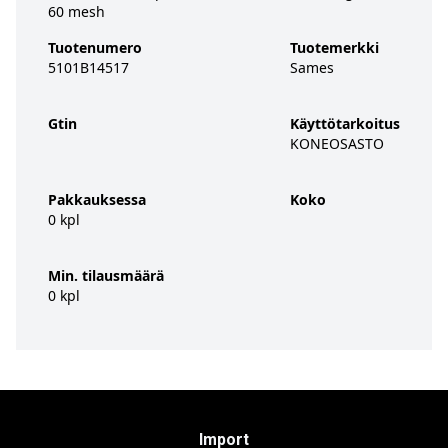
60 mesh
Tuotenumero
Tuotemerkki
5101B14517
Sames
Gtin
Käyttötarkoitus
KONEOSASTO
Pakkauksessa
Koko
0 kpl
Min. tilausmäärä
0 kpl
Import