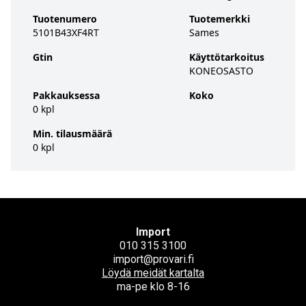
Tuotenumero
Tuotemerkki
5101B43XF4RT
Sames
Gtin
Käyttötarkoitus
KONEOSASTO
Pakkauksessa
Koko
0 kpl
Min. tilausmäärä
0 kpl
Import
010 315 3100
import@provari.fi
Löydä meidät kartalta
ma-pe klo 8-16