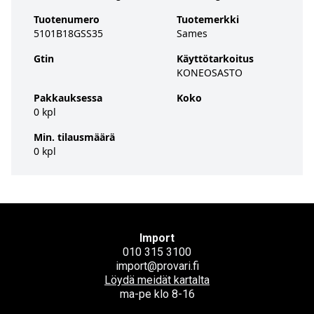
Tuotenumero
Tuotemerkki
5101B18GSS35
Sames
Gtin
Käyttötarkoitus
KONEOSASTO
Pakkauksessa
Koko
0 kpl
Min. tilausmäärä
0 kpl
Import
010 315 3100
import@provari.fi
Löydä meidät kartalta
ma-pe klo 8-16