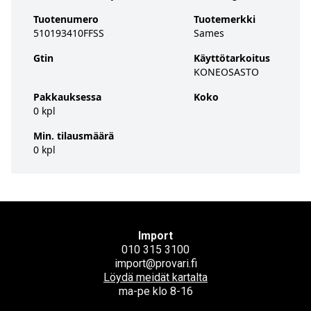
Tuotenumero
Tuotemerkki
510193410FFSS
Sames
Gtin
Käyttötarkoitus
KONEOSASTO
Pakkauksessa
Koko
0 kpl
Min. tilausmäärä
0 kpl
Import
010 315 3100
import@provari.fi
Löydä meidät kartalta
ma-pe klo 8-16