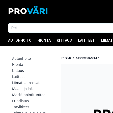
AUTONHOITO
HIONTA
KITTAUS
LAITTEET
LIIMAT
Etusivu
/
5101910020147
Autonhoito
Hionta
Kittaus
Laitteet
Liimat ja massat
Maalit ja lakat
Markkinointituotteet
Puhdistus
Tarvikkeet
Teippaus ja suojaus