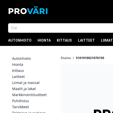
AUTONHOITO
HIONTA
KITTAUS
LAITTEET
LIIMAT
Etusivu
/
5101910021076150
Autonhoito
Hionta
Kittaus
Laitteet
Liimat ja massat
Maalit ja lakat
Markkinointituotteet
Puhdistus
Tarvikkeet
Teippaus ja suojaus