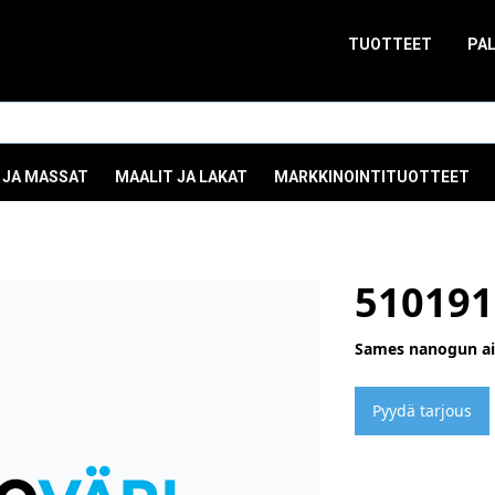
TUOTTEET
PA
 JA MASSAT
MAALIT JA LAKAT
MARKKINOINTITUOTTEET
510191
Sames nanogun air
Pyydä tarjous