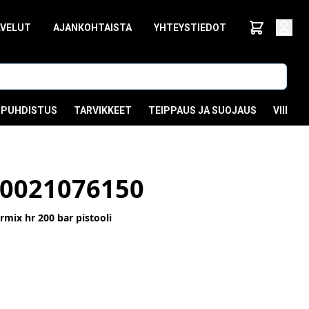
LVELUT
AJANKOHTAISTA
YHTEYSTIEDOT
PUHDISTUS
TARVIKKEET
TEIPPAUS JA SUOJAUS
VIIMEI
0021076150
mix hr 200 bar pistooli