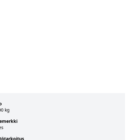
o
00 kg
emerkki
es
tötarkoitus