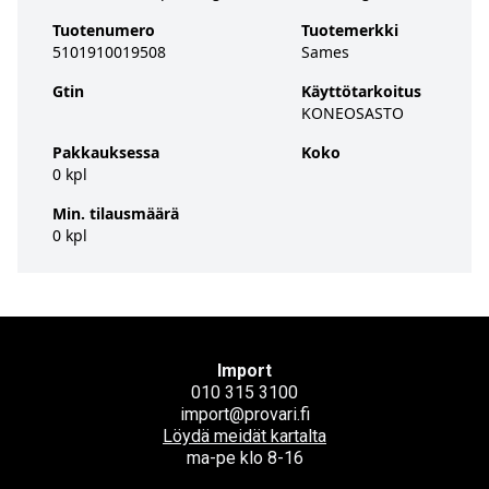
Tuotenumero
Tuotemerkki
5101910019508
Sames
Gtin
Käyttötarkoitus
KONEOSASTO
Pakkauksessa
Koko
0 kpl
Min. tilausmäärä
0 kpl
Import
010 315 3100
import@provari.fi
Löydä meidät kartalta
ma-pe klo 8-16