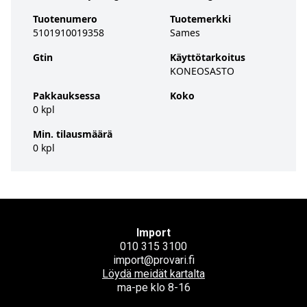
Tuotenumero
Tuotemerkki
5101910019358
Sames
Gtin
Käyttötarkoitus
KONEOSASTO
Pakkauksessa
Koko
0 kpl
Min. tilausmäärä
0 kpl
Import
010 315 3100
import@provari.fi
Löydä meidät kartalta
ma-pe klo 8-16