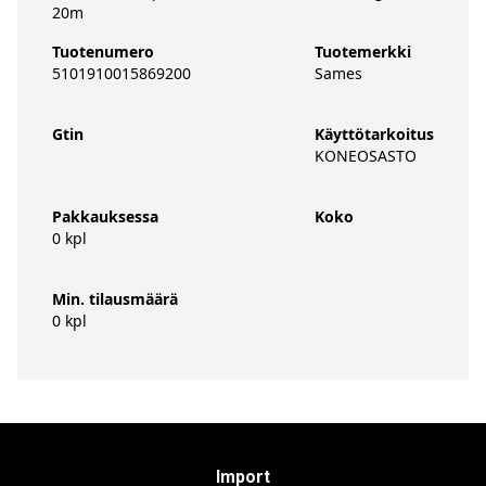
20m
Tuotenumero
Tuotemerkki
5101910015869200
Sames
Gtin
Käyttötarkoitus
KONEOSASTO
Pakkauksessa
Koko
0 kpl
Min. tilausmäärä
0 kpl
Import