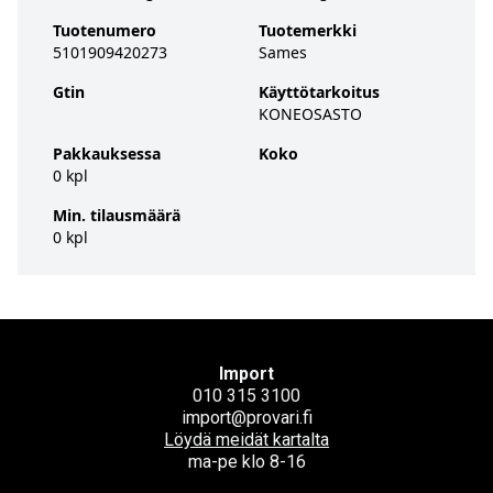
Tuotenumero
Tuotemerkki
5101909420273
Sames
Gtin
Käyttötarkoitus
KONEOSASTO
Pakkauksessa
Koko
0 kpl
Min. tilausmäärä
0 kpl
Import
010 315 3100
import@provari.fi
Löydä meidät kartalta
ma-pe klo 8-16