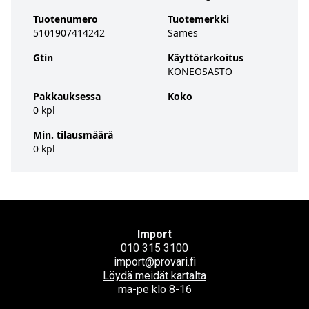
Tuotenumero
Tuotemerkki
5101907414242
Sames
Gtin
Käyttötarkoitus
KONEOSASTO
Pakkauksessa
Koko
0 kpl
Min. tilausmäärä
0 kpl
Import
010 315 3100
import@provari.fi
Löydä meidät kartalta
ma-pe klo 8-16