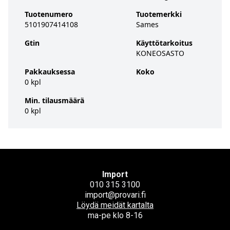
Tuotenumero
Tuotemerkki
5101907414108
Sames
Gtin
Käyttötarkoitus
KONEOSASTO
Pakkauksessa
Koko
0 kpl
Min. tilausmäärä
0 kpl
Import
010 315 3100
import@provari.fi
Löydä meidät kartalta
ma-pe klo 8-16