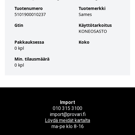
Tuotenumero
Tuotemerkki
5101900010237
Sames
Gtin
Käyttötarkoitus
KONEOSASTO
Pakkauksessa
Koko
0 kpl
Min. tilausmäärä
0 kpl
Import
010 315 3100
import@provari.fi
Löydä meidät kartalta
ma-pe klo 8-16