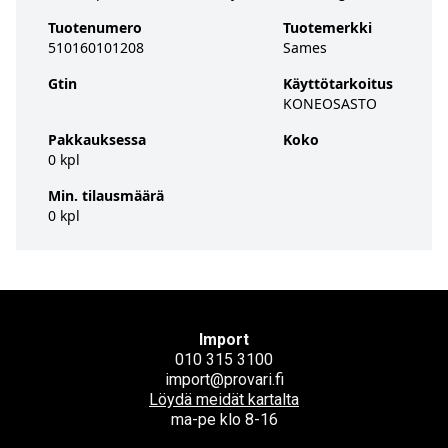
Tuotenumero
Tuotemerkki
510160101208
Sames
Gtin
Käyttötarkoitus
KONEOSASTO
Pakkauksessa
Koko
0 kpl
Min. tilausmäärä
0 kpl
Import
010 315 3100
import@provari.fi
Löydä meidät kartalta
ma-pe klo 8-16