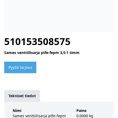
510153508575
Sames venttiilisarja ptfe-fepm 3,5:1 timm
Pyydä tarjous
Tekniset tiedot
Nimi
Paino
Sames venttiilisarja ptfe-fepm
0.0000 kg