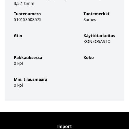
3,5:1 timm
Tuotenumero
Tuotemerkki
510153508575
Sames
Gtin
Käyttötarkoitus
KONEOSASTO
Pakkauksessa
Koko
0 kpl
Min. tilausmäärä
0 kpl
Import