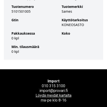
Tuotenumero
Tuotemerkki
5101501005
Sames
Gtin
Käyttötarkoitus
KONEOSASTO
Pakkauksessa
Koko
0 kpl
Min. tilausmäärä
0 kpl
Import
010 315 3100
import@provari.fi
Löydä meidät kartalta
ma-pe klo 8-16