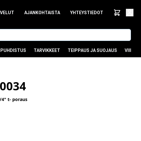
LVELUT
AJANKOHTAISTA
YHTEYSTIEDOT
PUHDISTUS
TARVIKKEET
TEIPPAUS JA SUOJAUS
VIIMEI
0034
/4" t- poraus