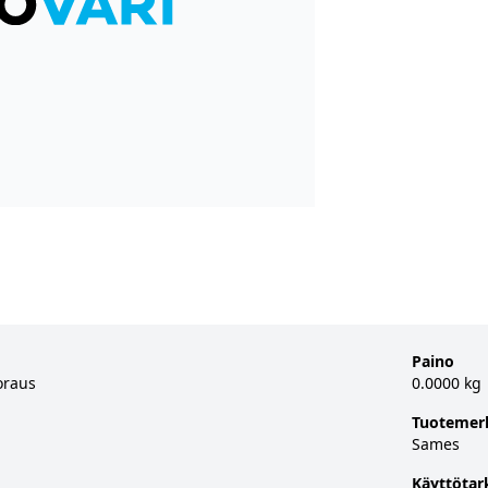
Paino
oraus
0.0000 kg
Tuotemer
Sames
Käyttötar