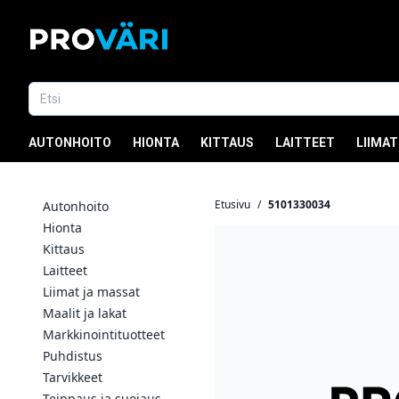
AUTONHOITO
HIONTA
KITTAUS
LAITTEET
LIIMAT
Etusivu
/
5101330034
Autonhoito
Hionta
Kittaus
Laitteet
Liimat ja massat
Maalit ja lakat
Markkinointituotteet
Puhdistus
Tarvikkeet
Teippaus ja suojaus