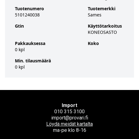
Tuotenumero
Tuotemerkki
5101240038
Sames
Gtin
Käyttötarkoitus
KONEOSASTO
Pakkauksessa
Koko
0 kpl
Min. tilausmäärä
0 kpl
Import
010 315 3100
import@provari.fi
Löydä meidät kartalta
ma-pe klo 8-16