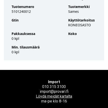
Tuotenumero
Tuotemerkki
5101240012
Sames
Gtin
Käyttötarkoitus
KONEOSASTO
Pakkauksessa
Koko
0 kpl
Min. tilausmäärä
0 kpl
Import
010 315 3100
import@provari.fi
Löydä meidät kartalta
ma-pe klo 8-16