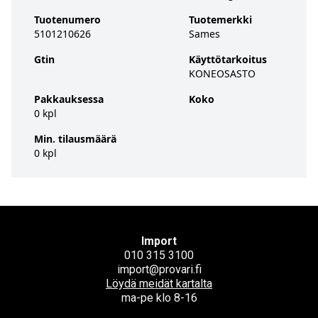
Tuotenumero
Tuotemerkki
5101210626
Sames
Gtin
Käyttötarkoitus
KONEOSASTO
Pakkauksessa
Koko
0 kpl
Min. tilausmäärä
0 kpl
Import
010 315 3100
import@provari.fi
Löydä meidät kartalta
ma-pe klo 8-16