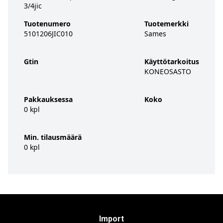
3/4jic
Tuotenumero
Tuotemerkki
5101206JIC010
Sames
Gtin
Käyttötarkoitus
KONEOSASTO
Pakkauksessa
Koko
0 kpl
Min. tilausmäärä
0 kpl
Import