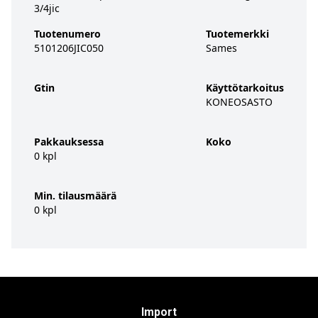
3/4jic
Tuotenumero
Tuotemerkki
5101206JIC050
Sames
Gtin
Käyttötarkoitus
KONEOSASTO
Pakkauksessa
Koko
0 kpl
Min. tilausmäärä
0 kpl
Import