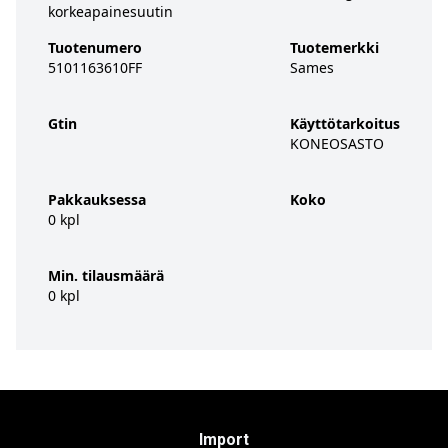
korkeapainesuutin
Tuotenumero
Tuotemerkki
5101163610FF
Sames
Gtin
Käyttötarkoitus
KONEOSASTO
Pakkauksessa
Koko
0 kpl
Min. tilausmäärä
0 kpl
Import