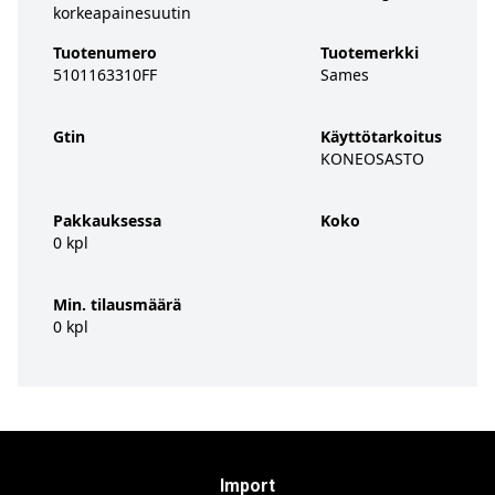
korkeapainesuutin
Tuotenumero
Tuotemerkki
5101163310FF
Sames
Gtin
Käyttötarkoitus
KONEOSASTO
Pakkauksessa
Koko
0 kpl
Min. tilausmäärä
0 kpl
Import