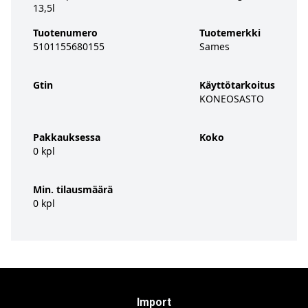
13,5l
Tuotenumero
Tuotemerkki
5101155680155
Sames
Gtin
Käyttötarkoitus
KONEOSASTO
Pakkauksessa
Koko
0 kpl
Min. tilausmäärä
0 kpl
Import