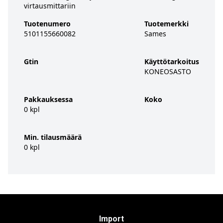
virtausmittariin
Tuotenumero
Tuotemerkki
5101155660082
Sames
Gtin
Käyttötarkoitus
KONEOSASTO
Pakkauksessa
Koko
0 kpl
Min. tilausmäärä
0 kpl
Import