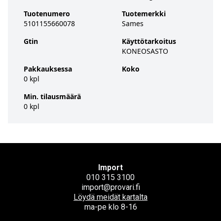
Tuotenumero
Tuotemerkki
5101155660078
Sames
Gtin
Käyttötarkoitus
KONEOSASTO
Pakkauksessa
Koko
0 kpl
Min. tilausmäärä
0 kpl
Import
010 315 3100
import@provari.fi
Löydä meidät kartalta
ma-pe klo 8-16