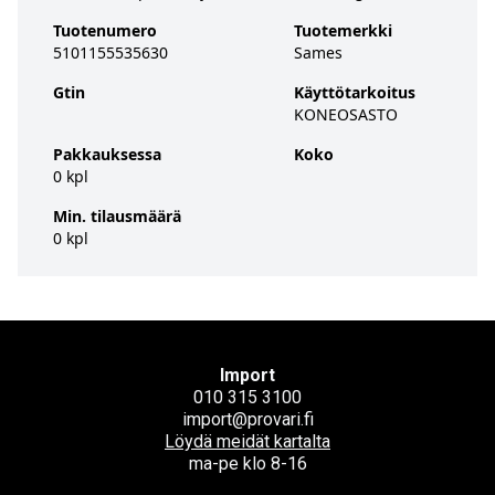
Tuotenumero
Tuotemerkki
5101155535630
Sames
Gtin
Käyttötarkoitus
KONEOSASTO
Pakkauksessa
Koko
0 kpl
Min. tilausmäärä
0 kpl
Import
010 315 3100
import@provari.fi
Löydä meidät kartalta
ma-pe klo 8-16