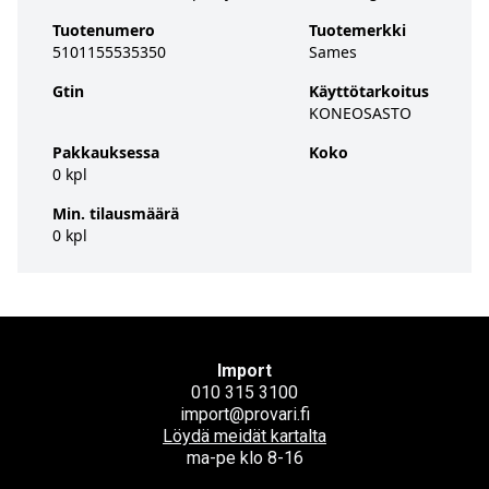
Tuotenumero
Tuotemerkki
5101155535350
Sames
Gtin
Käyttötarkoitus
KONEOSASTO
Pakkauksessa
Koko
0 kpl
Min. tilausmäärä
0 kpl
Import
010 315 3100
import@provari.fi
Löydä meidät kartalta
ma-pe klo 8-16