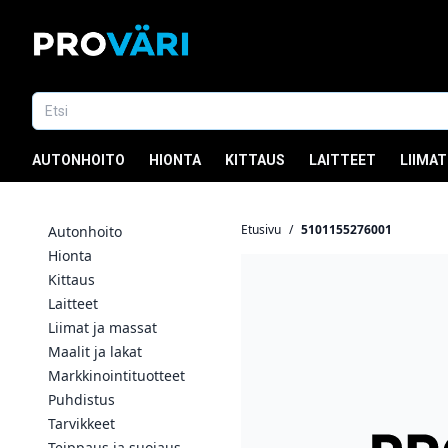
AUTONHOITO
HIONTA
KITTAUS
LAITTEET
LIIMAT
Etusivu
/
5101155276001
Autonhoito
Hionta
Kittaus
Laitteet
Liimat ja massat
Maalit ja lakat
Markkinointituotteet
Puhdistus
Tarvikkeet
Teippaus ja suojaus