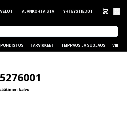
LVELUT
AJANKOHTAISTA
YHTEYSTIEDOT
PUHDISTUS
TARVIKKEET
TEIPPAUS JA SUOJAUS
VIIMEI
5276001
säätimen kalvo