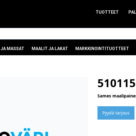
TUOTTEET
PA
 JA MASSAT
MAALIT JA LAKAT
MARKKINOINTITUOTTEET
510115
Sames maalipaine
Pyydä tarjous